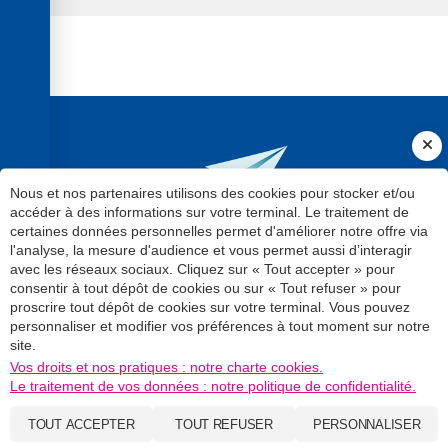
Nous et nos partenaires utilisons des cookies pour stocker et/ou
accéder à des informations sur votre terminal. Le traitement de
certaines données personnelles permet d'améliorer notre offre via
LA NEWSLETTER
l'analyse, la mesure d'audience et vous permet aussi d’interagir
avec les réseaux sociaux. Cliquez sur « Tout accepter » pour
consentir à tout dépôt de cookies ou sur « Tout refuser » pour
Gardez le contact avec l'actualité
proscrire tout dépôt de cookies sur votre terminal. Vous pouvez
des entreprises. L'essentiel de
personnaliser et modifier vos préférences à tout moment sur notre
site.
l'info et nos conseils toutes les
Vos droits et nos pratiques : notre charte cookies.
semaines par mail.
Le traitement de vos données : notre politique de confidentialité.
TOUT ACCEPTER
TOUT REFUSER
PERSONNALISER